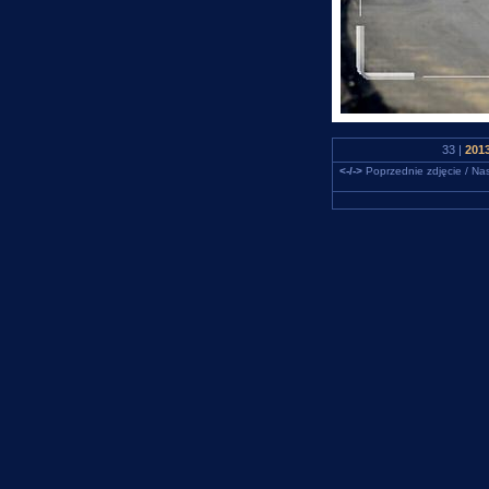
33 |
201
<-/->
Poprzednie zdjęcie / Nas