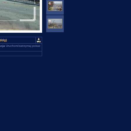
nddg)
cja
Uruchom/zatrzymaj pokaz