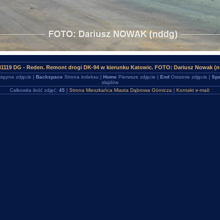
31119 DG - Reden. Remont drogi DK-94 w kierunku Katowic. FOTO: Dariusz Nowak (
tępne zdjęcie |
Backspace
Strona indeksu |
Home
Pierwsze zdjęcie |
End
Ostatnie zdjęcie |
Spa
slajdów
Całkowita ilość zdjęć:
45
|
Strona Mieszkańca Miasta Dąbrowa Górnicza
|
Kontakt e-mail: