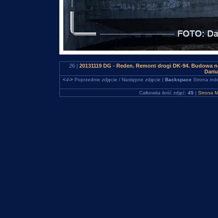
26 |
20131119 DG - Reden. Remont drogi DK-94. Budowa n
Dari
<-/->
Poprzednie zdjęcie / Następne zdjęcie |
Backspace
Strona ind
Całkowita ilość zdjęć:
45
|
Strona M