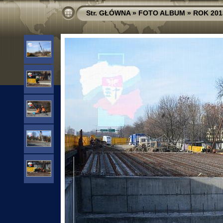
Str. GŁÓWNA
»
FOTO ALBUM
»
ROK 201