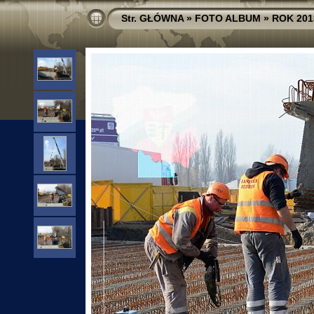
Str. GŁÓWNA
»
FOTO ALBUM
»
ROK 201