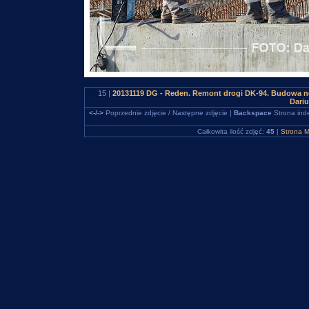
15 |
20131119 DG - Reden. Remont drogi DK-94. Budowa n
Dari
<-/->
Poprzednie zdjęcie / Następne zdjęcie |
Backspace
Strona ind
Całkowita ilość zdjęć:
45
|
Strona M