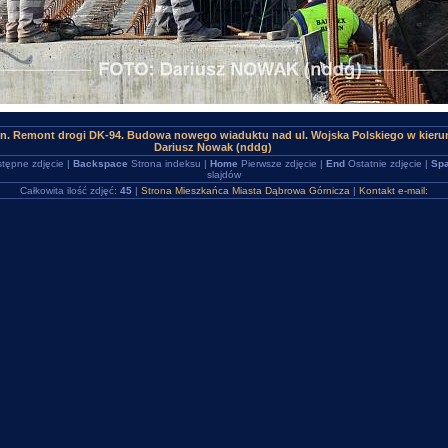
en. Remont drogi DK-94. Budowa nowego wiaduktu nad ul. Wojska Polskiego w kier
Dariusz Nowak (nddg)
tępne zdjęcie |
Backspace
Strona indeksu |
Home
Pierwsze zdjęcie |
End
Ostatnie zdjęcie |
Spa
slajdów
Całkowita ilość zdjęć:
45
|
Strona Mieszkańca Miasta Dąbrowa Górnicza
|
Kontakt e-mail: