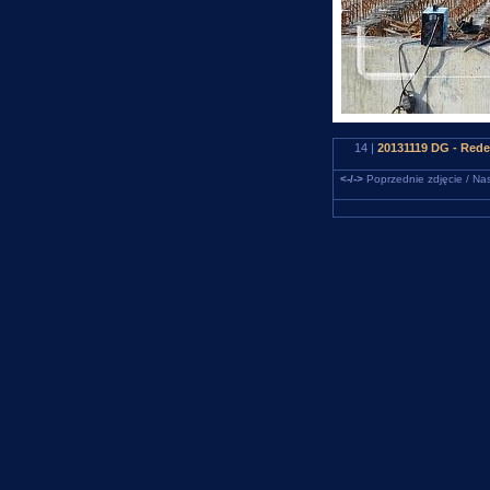
14 |
20131119 DG - Red
<-/->
Poprzednie zdjęcie / Nas