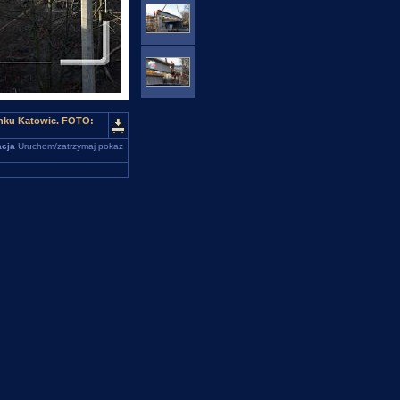
unku Katowic. FOTO:
cja
Uruchom/zatrzymaj pokaz