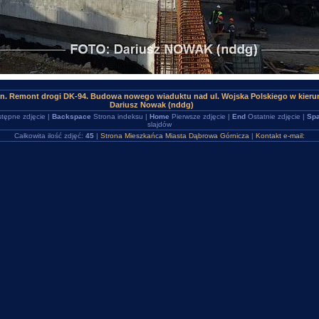
en. Remont drogi DK-94. Budowa nowego wiaduktu nad ul. Wojska Polskiego w kier
Dariusz Nowak (nddg)
tępne zdjęcie |
Backspace
Strona indeksu |
Home
Pierwsze zdjęcie |
End
Ostatnie zdjęcie |
Spa
slajdów
Całkowita ilość zdjęć:
45
|
Strona Mieszkańca Miasta Dąbrowa Górnicza
|
Kontakt e-mail: