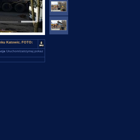
unku Katowic. FOTO:
cja
Uruchom/zatrzymaj pokaz