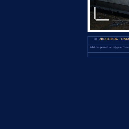
10 |
20131119 DG - Red
<-/->
Poprzednie zdjęcie / Nas