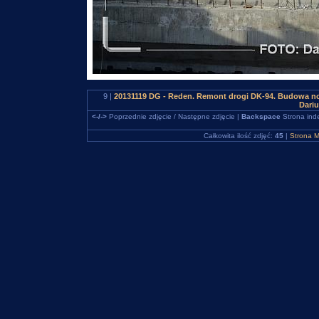
9 |
20131119 DG - Reden. Remont drogi DK-94. Budowa no
Dari
<-/->
Poprzednie zdjęcie / Następne zdjęcie |
Backspace
Strona ind
Całkowita ilość zdjęć:
45
|
Strona M