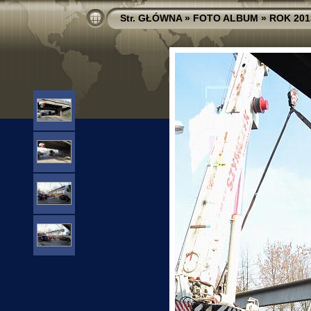
Str. GŁÓWNA
»
FOTO ALBUM
»
ROK 201