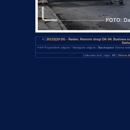
4 |
20131119 DG - Reden. Remont drogi DK-94. Budowa no
Dari
<-/->
Poprzednie zdjęcie / Następne zdjęcie |
Backspace
Strona ind
Całkowita ilość zdjęć:
45
|
Strona M