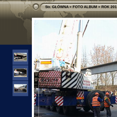
Str. GŁÓWNA
»
FOTO ALBUM
»
ROK 201