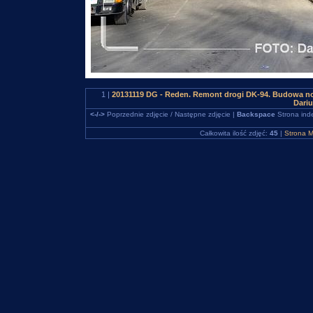
1 |
20131119 DG - Reden. Remont drogi DK-94. Budowa no
Dari
<-/->
Poprzednie zdjęcie / Następne zdjęcie |
Backspace
Strona ind
Całkowita ilość zdjęć:
45
|
Strona M