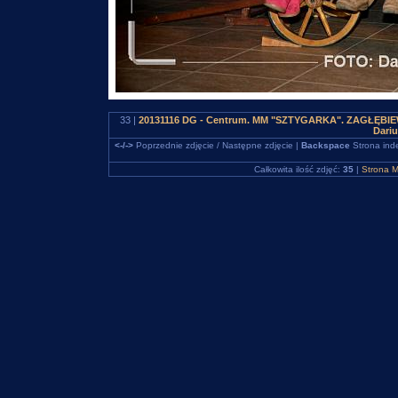
33 |
20131116 DG - Centrum. MM "SZTYGARKA". ZAGŁĘBIEWO
Dari
<-/->
Poprzednie zdjęcie / Następne zdjęcie |
Backspace
Strona ind
Całkowita ilość zdjęć:
35
|
Strona M