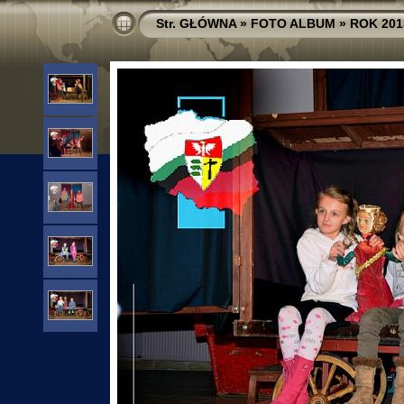
Str. GŁÓWNA
»
FOTO ALBUM
»
ROK 201