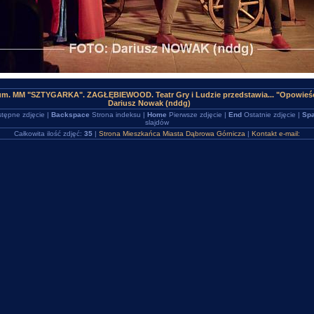
rum. MM "SZTYGARKA". ZAGŁĘBIEWOOD. Teatr Gry i Ludzie przedstawia... "Opowie
Dariusz Nowak (nddg)
tępne zdjęcie |
Backspace
Strona indeksu |
Home
Pierwsze zdjęcie |
End
Ostatnie zdjęcie |
Spa
slajdów
Całkowita ilość zdjęć:
35
|
Strona Mieszkańca Miasta Dąbrowa Górnicza
|
Kontakt e-mail: