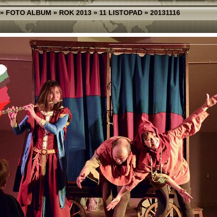
»
FOTO ALBUM
»
ROK 2013
»
11 LISTOPAD
»
20131116