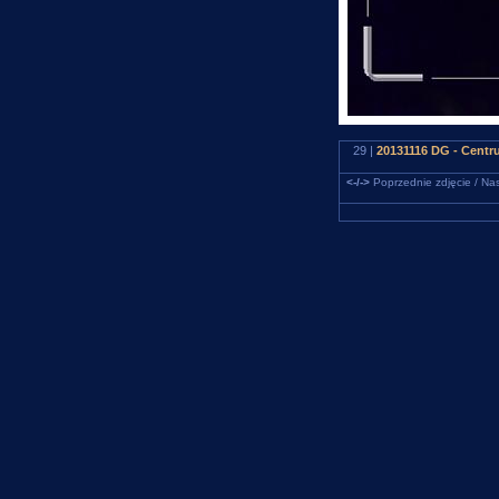
29 |
20131116 DG - Cent
<-/->
Poprzednie zdjęcie / Nas