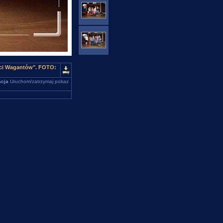
ści Wagantów". FOTO:
cja
Uruchom/zatrzymaj pokaz