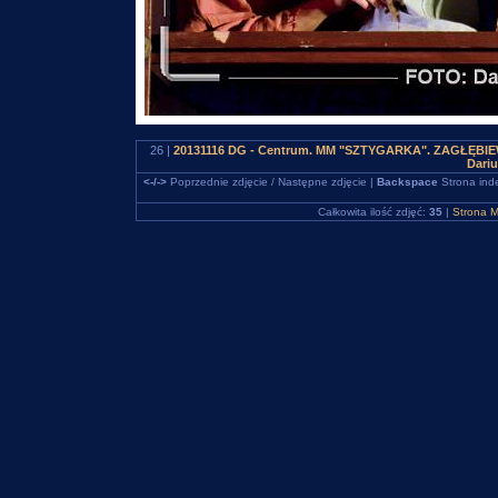
26 |
20131116 DG - Centrum. MM "SZTYGARKA". ZAGŁĘBIEWO
Dari
<-/->
Poprzednie zdjęcie / Następne zdjęcie |
Backspace
Strona ind
Całkowita ilość zdjęć:
35
|
Strona M