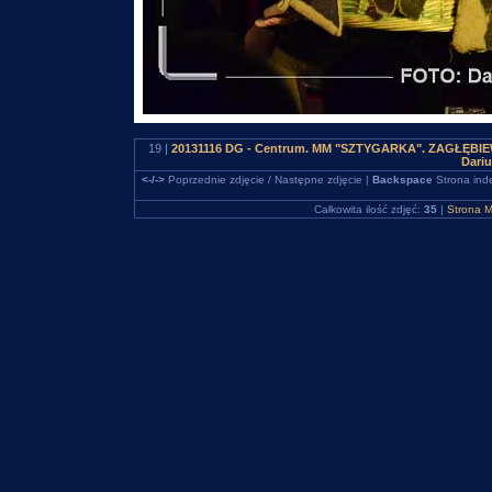
19 |
20131116 DG - Centrum. MM "SZTYGARKA". ZAGŁĘBIEWO
Dari
<-/->
Poprzednie zdjęcie / Następne zdjęcie |
Backspace
Strona ind
Całkowita ilość zdjęć:
35
|
Strona M