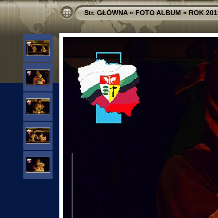
Str. GŁÓWNA
»
FOTO ALBUM
»
ROK 201