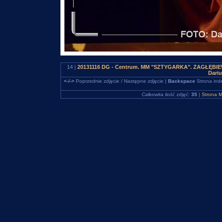
14 |
20131116 DG - Centrum. MM "SZTYGARKA". ZAGŁĘBIEWO
Dari
<-/->
Poprzednie zdjęcie / Następne zdjęcie |
Backspace
Strona ind
Całkowita ilość zdjęć:
35
|
Strona M