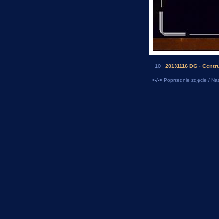
10 |
20131116 DG - Cent
<-/->
Poprzednie zdjęcie / Nas