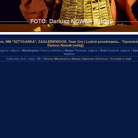
rum. MM "SZTYGARKA". ZAGŁĘBIEWOOD. Teatr Gry i Ludzie przedstawia... "Opowie
Dariusz Nowak (nddg)
tępne zdjęcie |
Backspace
Strona indeksu |
Home
Pierwsze zdjęcie |
End
Ostatnie zdjęcie |
Spa
slajdów
Całkowita ilość zdjęć:
35
|
Strona Mieszkańca Miasta Dąbrowa Górnicza
|
Kontakt e-mail: