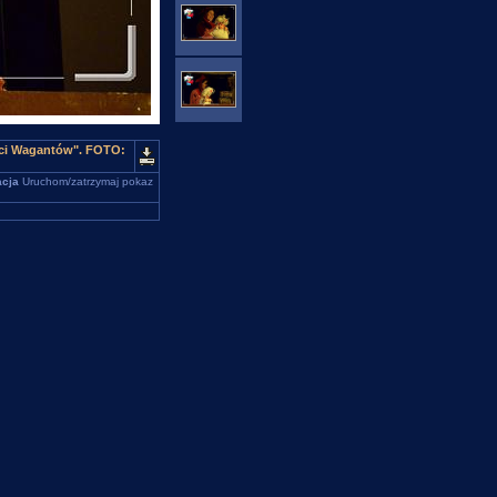
ści Wagantów". FOTO:
cja
Uruchom/zatrzymaj pokaz