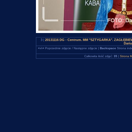
3 |
20131116 DG - Centrum. MM "SZTYGARKA". ZAGŁĘBIEWOO
Dari
<-/->
Poprzednie zdjęcie / Następne zdjęcie |
Backspace
Strona ind
Całkowita ilość zdjęć:
35
|
Strona M