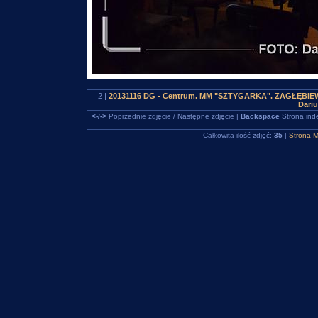
2 |
20131116 DG - Centrum. MM "SZTYGARKA". ZAGŁĘBIEWOO
Dari
<-/->
Poprzednie zdjęcie / Następne zdjęcie |
Backspace
Strona ind
Całkowita ilość zdjęć:
35
|
Strona M