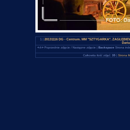
1 |
20131116 DG - Centrum. MM "SZTYGARKA". ZAGŁĘBIEWOO
Dari
<-/->
Poprzednie zdjęcie / Następne zdjęcie |
Backspace
Strona ind
Całkowita ilość zdjęć:
35
|
Strona M