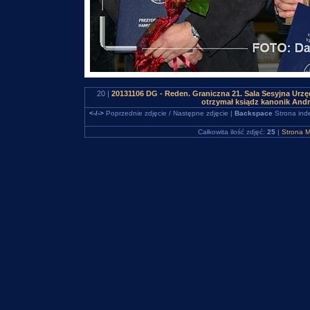
20 |
20131106 DG - Reden. Graniczna 21. Sala Sesyjna Urz
otrzymał ksiądz kanonik And
<-/->
Poprzednie zdjęcie / Następne zdjęcie |
Backspace
Strona ind
Całkowita ilość zdjęć:
25
|
Strona M