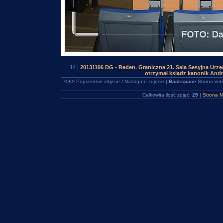
14 |
20131106 DG - Reden. Graniczna 21. Sala Sesyjna Urz
otrzymał ksiądz kanonik And
<-/->
Poprzednie zdjęcie / Następne zdjęcie |
Backspace
Strona ind
Całkowita ilość zdjęć:
25
|
Strona M