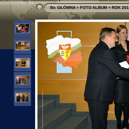
Str. GŁÓWNA
»
FOTO ALBUM
»
ROK 201