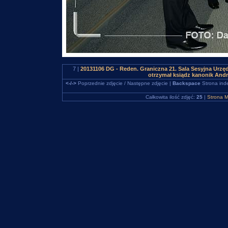
7 |
20131106 DG - Reden. Graniczna 21. Sala Sesyjna Urzę
otrzymał ksiądz kanonik And
<-/->
Poprzednie zdjęcie / Następne zdjęcie |
Backspace
Strona ind
Całkowita ilość zdjęć:
25
|
Strona M