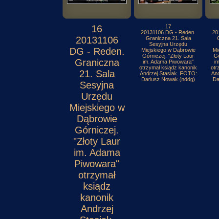
16
17
20131106 DG - Reden.
20
20131106
Graniczna 21. Sala
Sesyjna Urzędu
DG - Reden.
Miejskiego w Dąbrowie
Mi
Górniczej. "Złoty Laur
Gó
Graniczna
im. Adama Piwowara"
i
otrzymał ksiądz kanonik
otr
21. Sala
Andrzej Stasiak. FOTO:
And
Dariusz Nowak (nddg)
Da
Sesyjna
Urzędu
Miejskiego w
Dąbrowie
Górniczej.
"Złoty Laur
im. Adama
Piwowara"
otrzymał
ksiądz
kanonik
Andrzej