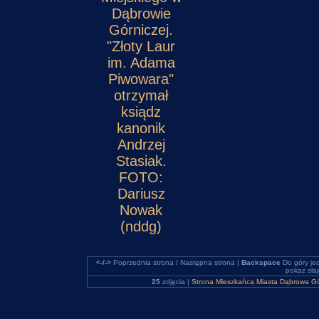
Dąbrowie
Górniczej.
"Złoty Laur
im. Adama
Piwowara"
otrzymał
ksiądz
kanonik
Andrzej
Stasiak.
FOTO:
Dariusz
Nowak
(nddg)
<-/->
Poprzednia strona / Następna strona |
Backspace
Do góry je
pokaz sla
25
zdjęcia |
Strona Mieszkańca Miasta Dąbrowa Gó