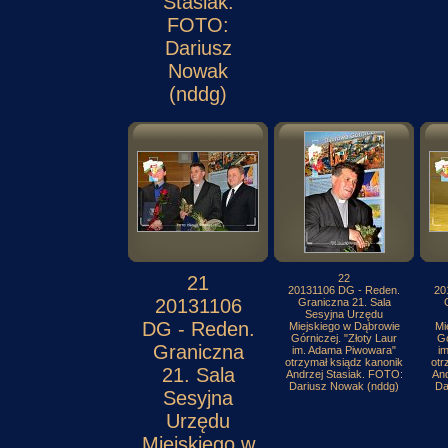
Stasiak.
FOTO:
Dariusz
Nowak
(nddg)
21
22
20131106 DG - Reden.
20
20131106
Graniczna 21. Sala
Sesyjna Urzędu
DG - Reden.
Miejskiego w Dąbrowie
Mi
Górniczej. "Złoty Laur
Gó
Graniczna
im. Adama Piwowara"
i
otrzymał ksiądz kanonik
otr
21. Sala
Andrzej Stasiak. FOTO:
And
Dariusz Nowak (nddg)
Da
Sesyjna
Urzędu
Miejskiego w