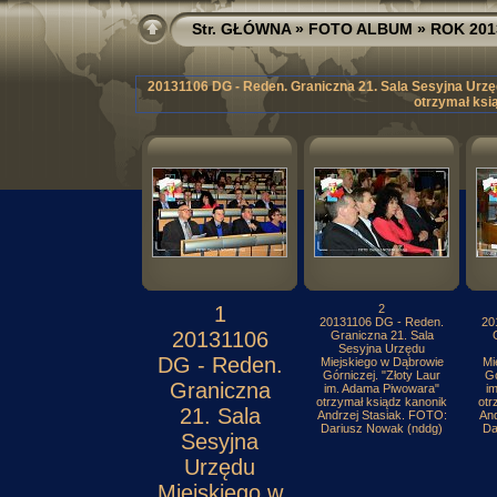
Str. GŁÓWNA
»
FOTO ALBUM
»
ROK 201
20131106 DG - Reden. Graniczna 21. Sala Sesyjna Urzę
otrzymał ksi
1
2
20131106 DG - Reden.
20
20131106
Graniczna 21. Sala
Sesyjna Urzędu
DG - Reden.
Miejskiego w Dąbrowie
Mi
Górniczej. "Złoty Laur
Gó
Graniczna
im. Adama Piwowara"
i
otrzymał ksiądz kanonik
otr
21. Sala
Andrzej Stasiak. FOTO:
And
Dariusz Nowak (nddg)
Da
Sesyjna
Urzędu
Miejskiego w