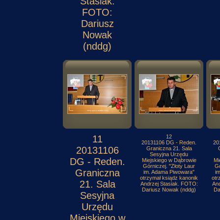
Stasiak.
FOTO:
Dariusz
Nowak
(nddg)
11
12
20131106 DG - Reden.
20
20131106
Graniczna 21. Sala
Sesyjna Urzędu
DG - Reden.
Miejskiego w Dąbrowie
Mi
Górniczej. "Złoty Laur
Gó
Graniczna
im. Adama Piwowara"
i
otrzymał ksiądz kanonik
otr
21. Sala
Andrzej Stasiak. FOTO:
And
Dariusz Nowak (nddg)
Da
Sesyjna
Urzędu
Miejskiego w