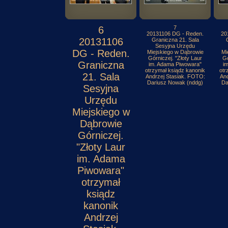
6
7
20131106 DG - Reden.
20
20131106
Graniczna 21. Sala
Sesyjna Urzędu
DG - Reden.
Miejskiego w Dąbrowie
Mi
Górniczej. "Złoty Laur
Gó
Graniczna
im. Adama Piwowara"
i
otrzymał ksiądz kanonik
otr
21. Sala
Andrzej Stasiak. FOTO:
And
Dariusz Nowak (nddg)
Da
Sesyjna
Urzędu
Miejskiego w
Dąbrowie
Górniczej.
"Złoty Laur
im. Adama
Piwowara"
otrzymał
ksiądz
kanonik
Andrzej