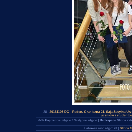
20 |
20131106 DG - Reden. Graniczna 21. Sala Sesyjna Urz
uczniów i studentó
<-/->
Poprzednie zdjęcie / Następne zdjęcie |
Backspace
Strona ind
Całkowita ilość zdjęć:
20
|
Strona M