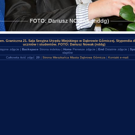
en. Graniczna 21. Sala Sesyjna Urzędu Miejskiego w Dąbrowie Górniczej. Stypendia d
uczniów i studentów. FOTO: Dariusz Nowak (nddg)
tępne zdjęcie |
Backspace
Strona indeksu |
Home
Pierwsze zdjęcie |
End
Ostatnie zdjęcie |
Spa
slajdów
Całkowita ilość zdjęć:
20
|
Strona Mieszkańca Miasta Dąbrowa Górnicza
|
Kontakt e-mail: