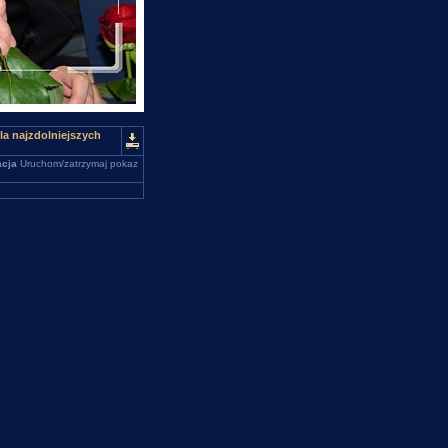
la najzdolniejszych
cja
Uruchom/zatrzymaj pokaz