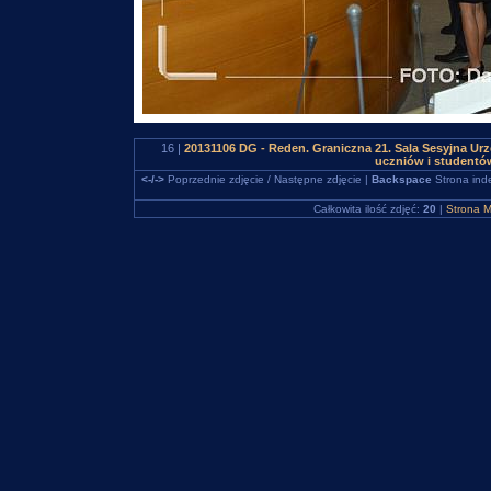
16 |
20131106 DG - Reden. Graniczna 21. Sala Sesyjna Urz
uczniów i studentó
<-/->
Poprzednie zdjęcie / Następne zdjęcie |
Backspace
Strona ind
Całkowita ilość zdjęć:
20
|
Strona M