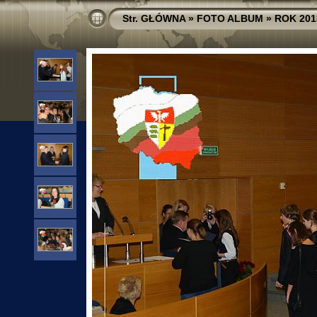
Str. GŁÓWNA
»
FOTO ALBUM
»
ROK 201