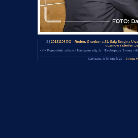
3 |
20131106 DG - Reden. Graniczna 21. Sala Sesyjna Urz
uczniów i studentó
<-/->
Poprzednie zdjęcie / Następne zdjęcie |
Backspace
Strona ind
Całkowita ilość zdjęć:
20
|
Strona M