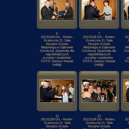
6
7
20131106 DG - Reden.
20131106 DG - Reden.
20
Graniczna 21. Sala
Graniczna 21. Sala
Sesyjna Urzędu
Sesyjna Urzędu
Miejskiego w Dąbrowie
Miejskiego w Dąbrowie
Mi
Górniczej. Stypendia dla
Górniczej. Stypendia dla
Gór
najzdolniejszych
najzdolniejszych
uczniów i studentów.
uczniów i studentów.
u
FOTO: Dariusz Nowak
FOTO: Dariusz Nowak
FO
(nddg)
(nddg)
11
12
20131106 DG - Reden.
20131106 DG - Reden.
20
Graniczna 21. Sala
Graniczna 21. Sala
Sesyjna Urzędu
Sesyjna Urzędu