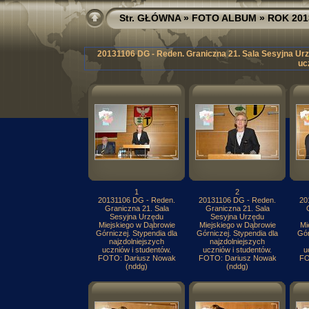
Str. GŁÓWNA
»
FOTO ALBUM
»
ROK 201
20131106 DG - Reden. Graniczna 21. Sala Sesyjna Urz
uc
1
2
20131106 DG - Reden.
20131106 DG - Reden.
20
Graniczna 21. Sala
Graniczna 21. Sala
Sesyjna Urzędu
Sesyjna Urzędu
Miejskiego w Dąbrowie
Miejskiego w Dąbrowie
Mi
Górniczej. Stypendia dla
Górniczej. Stypendia dla
Gór
najzdolniejszych
najzdolniejszych
uczniów i studentów.
uczniów i studentów.
u
FOTO: Dariusz Nowak
FOTO: Dariusz Nowak
FO
(nddg)
(nddg)