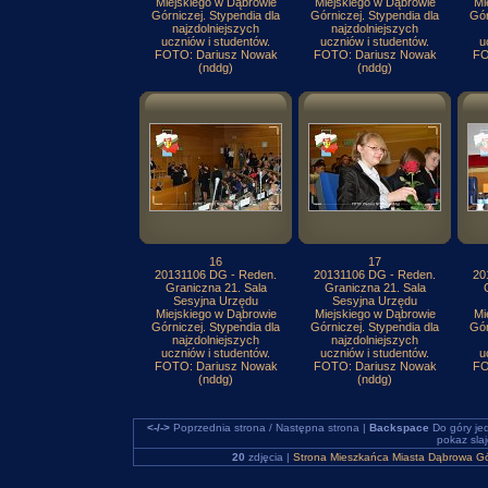
Miejskiego w Dąbrowie
Miejskiego w Dąbrowie
Mi
Górniczej. Stypendia dla
Górniczej. Stypendia dla
Gór
najzdolniejszych
najzdolniejszych
uczniów i studentów.
uczniów i studentów.
u
FOTO: Dariusz Nowak
FOTO: Dariusz Nowak
FO
(nddg)
(nddg)
16
17
20131106 DG - Reden.
20131106 DG - Reden.
20
Graniczna 21. Sala
Graniczna 21. Sala
Sesyjna Urzędu
Sesyjna Urzędu
Miejskiego w Dąbrowie
Miejskiego w Dąbrowie
Mi
Górniczej. Stypendia dla
Górniczej. Stypendia dla
Gór
najzdolniejszych
najzdolniejszych
uczniów i studentów.
uczniów i studentów.
u
FOTO: Dariusz Nowak
FOTO: Dariusz Nowak
FO
(nddg)
(nddg)
<-/->
Poprzednia strona / Następna strona |
Backspace
Do góry je
pokaz sla
20
zdjęcia |
Strona Mieszkańca Miasta Dąbrowa Gó