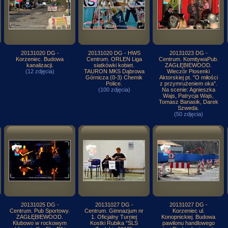
20131020 DG -
20131020 DG - HWS
20131023 DG -
Korzeniec. Budowa
Centrum. ORLEN Liga
Centrum. KomitywaPub.
kanalizacji.
siatkówki kobiet.
ZAGŁĘBIEWOOD.
(12 zdjęcia)
TAURON MKS Dąbrowa
Wieczór Piosenki
Górnicza (0-3) Chemik
Aktorskiej pt. "O miłości
Police.
z przymrużeniem oka".
(100 zdjęcia)
Na scenie: Agnieszka
Wajs, Patrycja Wajs,
Tomasz Banasik, Darek
Szweda.
(50 zdjęcia)
20131025 DG -
20131027 DG -
20131027 DG -
Centrum. Pub Sportowy.
Centrum. Gimnazjum nr
Korzeniec ul.
ZAGŁĘBIEWOOD.
1. Oficjalny Turniej
Konopnickiej. Budowa
Klubowo w rockowym
Kostki Rubika "ŚLS
pawilonu handlowego