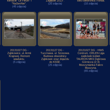
klimacie "Le FleuR" i
Zagłębie 2013".
sieci Biedronka i ronda.
"NaSenNie".
(20 zdjęcia)
(10 zdjęcia)
(45 zdjęcia)
20131027 DG -
20131127 DG -
20131027 DG - HWS
Ząbkowice. ul. Armii
Tucznawa. ul. Szosowa.
Centrum. ORLEN Liga
Krajowej. Remont
Budowa obwodnicy
siatkówki kobiet.
wiaduktu.
Ząbkowic oraz dojazdu
TAURON MKS Dąbrowa
(5 zdjęcia)
do KSSE.
Górnicza (2-3)
(25 zdjęcia)
Muszynianka Fakro
Muszyna.
(65 zdjęcia)