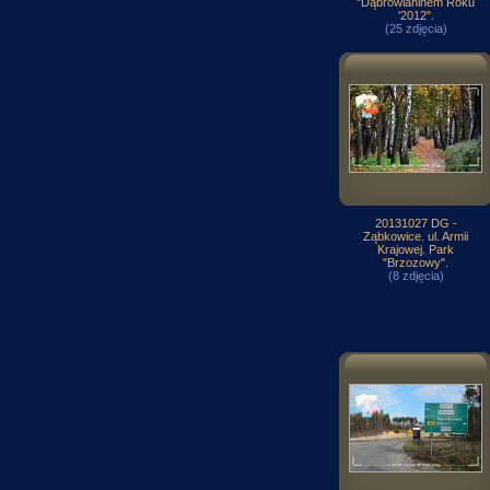
"Dąbrowianinem Roku
'2012".
(25 zdjęcia)
20131027 DG -
Ząbkowice. ul. Armii
Krajowej. Park
"Brzozowy".
(8 zdjęcia)