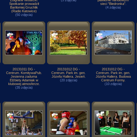
Zbigniew Wodecki.
(5 zdjęcia)
pawilonie handlowym
Spotkanie prowadził
sieci "Biedronka".
Bartłomiej Gruchlik
(4 zdjęcia)
(Radio Katowice)
(50 zdjęcia)
20131011 DG -
20131012 DG -
20131012 DG -
Centrum. KomitywaPub.
Centrum. Park im. gen.
Centrum. Park im. gen.
Jesienna zaduma
Józefa Hallera. Jesień.
Józefa Hallera. Budowa
Elżbiety Adamiak w
(20 zdjęcia)
Centrum Formy.
klubowej atmosferze.
(10 zdjęcia)
(35 zdjęcia)