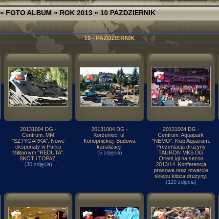
»
FOTO ALBUM
»
ROK 2013
» 10 PAZDZIERNIK
10 - PAŹDZIERNIK
20131004 DG -
20131004 DG -
20131004 DG -
Centrum. MM
Korzeniec. ul.
Centrum. Aquapark
"SZTYGARKA". Nowe
Konopnickiej. Budowa
"NEMO". Klub Aquarium.
eksponaty w Parku
kanalizacji.
Prezentacja drużyny
Militarnym "REDUTA".
(5 zdjęcia)
TAURON MKS DG
SKOT i TOPAZ.
OrlenLigi na sezon
(30 zdjęcia)
2013/14. Konferencja
prasowa oraz otwarcie
sklepu kibica drużyny.
(120 zdjęcia)