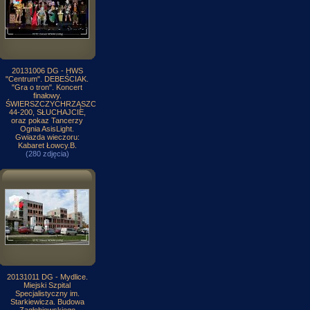
20131006 DG - HWS
"Centrum". DEBEŚCIAK.
"Gra o tron". Koncert
finałowy.
ŚWIERSZCZYCHRZĄSZCZ,
44-200, SŁUCHAJCIE,
oraz pokaz Tancerzy
Ognia AsisLight.
Gwiazda wieczoru:
Kabaret Łowcy.B.
(280 zdjęcia)
20131011 DG - Mydlice.
Miejski Szpital
Specjalistyczny im.
Starkiewicza. Budowa