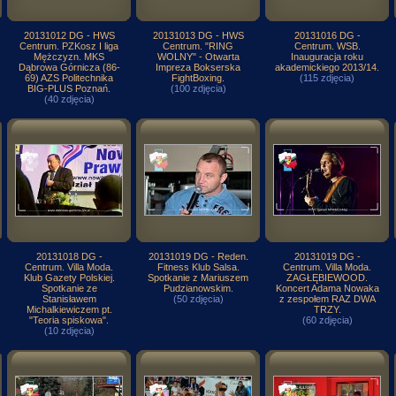
20131012 DG - HWS
20131013 DG - HWS
20131016 DG -
Centrum. PZKosz I liga
Centrum. "RING
Centrum. WSB.
Mężczyzn. MKS
WOLNY" - Otwarta
Inauguracja roku
Dąbrowa Górnicza (86-
Impreza Bokserska
akademickiego 2013/14.
69) AZS Politechnika
FightBoxing.
(115 zdjęcia)
BIG-PLUS Poznań.
(100 zdjęcia)
(40 zdjęcia)
20131018 DG -
20131019 DG - Reden.
20131019 DG -
Centrum. Villa Moda.
Fitness Klub Salsa.
Centrum. Villa Moda.
Klub Gazety Polskiej.
Spotkanie z Mariuszem
ZAGŁĘBIEWOOD.
Spotkanie ze
Pudzianowskim.
Koncert Adama Nowaka
Stanisławem
(50 zdjęcia)
z zespołem RAZ DWA
Michalkiewiczem pt.
TRZY.
"Teoria spiskowa".
(60 zdjęcia)
(10 zdjęcia)