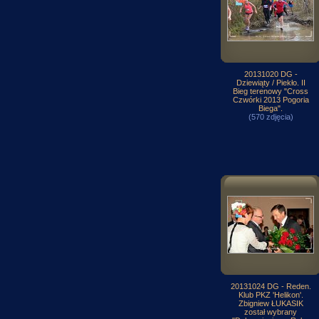
20131020 DG -
Dziewiąty / Piekło. II
Bieg terenowy "Cross
Czwórki 2013 Pogoria
Biega".
(570 zdjęcia)
20131024 DG - Reden.
Klub PKZ 'Helikon'.
Zbigniew ŁUKASIK
został wybrany