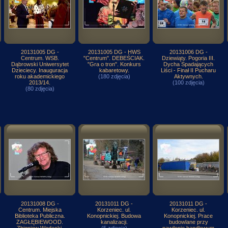
20131005 DG -
20131005 DG - HWS
20131006 DG -
Centrum. WSB.
"Centrum". DEBEŚCIAK.
Dziewiąty. Pogoria III.
Dąbrowski Uniwersytet
"Gra o tron". Konkurs
Dycha Spadających
Dzieciecy. Inauguracja
kabaretowy.
Liści - Finał II Pucharu
roku akademickiego
(180 zdjęcia)
Aktywnych.
2013/14.
(100 zdjęcia)
(80 zdjęcia)
20131008 DG -
20131011 DG -
20131011 DG -
Centrum. Miejska
Korzeniec. ul.
Korzeniec. ul.
Biblioteka Publiczna.
Konopnickiej. Budowa
Konopnickiej. Prace
ZAGŁĘBIEWOOD.
kanalizacji.
budowlane przy