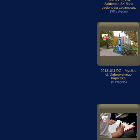
Górnicza (3-0)
Siódemka SK Bank
Legionovia Legionowo.
(90 zdjęcia)
20131011 DG - Mydlice.
ul. Dąbrowskiego.
Kapliczka.
(5 zdjęcia)