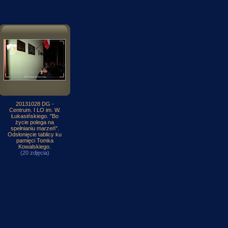
20131028 DG -
Centrum. I LO im. W.
Łukasińskiego. "Bo
życie polega na
spełnianiu marzeń".
Odsłonięcie tablicy ku
pamięci Tomka
Kowalskiego.
(20 zdjęcia)