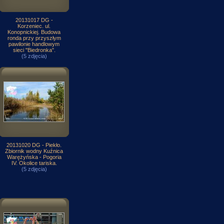
20131017 DG -
Korzeniec. ul.
Konopnickiej. Budowa
ronda przy przyszłym
pawilonie handlowym
sieci "Biedronka".
(5 zdjęcia)
20131020 DG - Piekło.
Zbiornik wodny Kuźnica
Warężyńska - Pogoria
IV. Okolice tariska.
(5 zdjęcia)