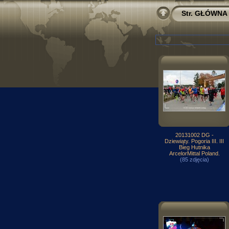
Str. GŁÓWNA
20131002 DG -
Dziewiąty. Pogoria III. III
Bieg Hutnika
ArcelorMittal Poland.
(85 zdjęcia)