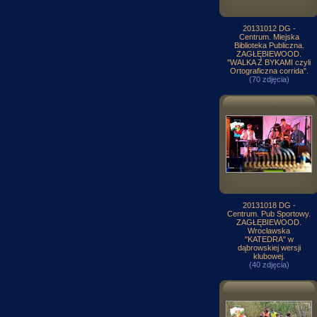
20131012 DG -
Centrum. Miejska
Biblioteka Publiczna.
ZAGŁĘBIEWOOD.
"WALKA Z BYKAMI czyli
Ortograficzna corrida".
(70 zdjęcia)
20131018 DG -
Centrum. Pub Sportowy.
ZAGŁĘBIEWOOD.
Wrocławska
"KATEDRA" w
dąbrowskiej wersji
klubowej.
(40 zdjęcia)