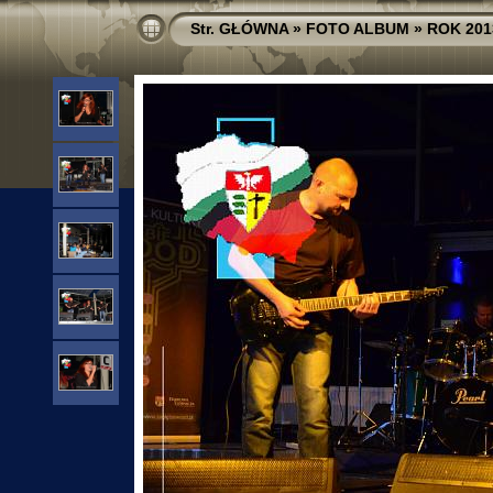
Str. GŁÓWNA
»
FOTO ALBUM
»
ROK 201