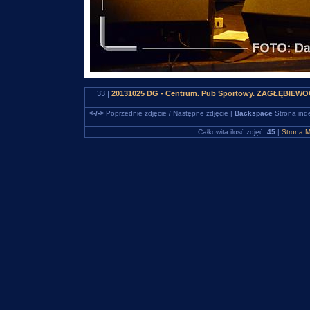
33 |
20131025 DG - Centrum. Pub Sportowy. ZAGŁĘBIEWO
<-/->
Poprzednie zdjęcie / Następne zdjęcie |
Backspace
Strona ind
Całkowita ilość zdjęć:
45
|
Strona M