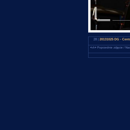
28 |
20131025 DG - Cen
<-/->
Poprzednie zdjęcie / Nas