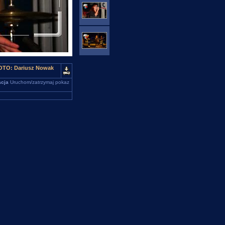
OTO: Dariusz Nowak
cja
Uruchom/zatrzymaj pokaz