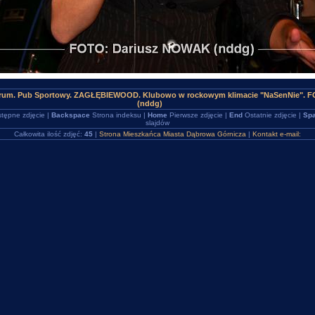
trum. Pub Sportowy. ZAGŁĘBIEWOOD. Klubowo w rockowym klimacie "NaSenNie". F
(nddg)
tępne zdjęcie |
Backspace
Strona indeksu |
Home
Pierwsze zdjęcie |
End
Ostatnie zdjęcie |
Spa
slajdów
Całkowita ilość zdjęć:
45
|
Strona Mieszkańca Miasta Dąbrowa Górnicza
|
Kontakt e-mail: