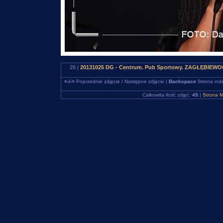
26 |
20131025 DG - Centrum. Pub Sportowy. ZAGŁĘBIEWO
<-/->
Poprzednie zdjęcie / Następne zdjęcie |
Backspace
Strona ind
Całkowita ilość zdjęć:
45
|
Strona M