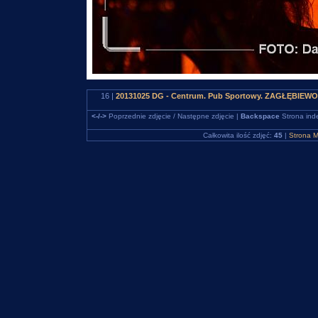
16 |
20131025 DG - Centrum. Pub Sportowy. ZAGŁĘBIEWO
<-/->
Poprzednie zdjęcie / Następne zdjęcie |
Backspace
Strona ind
Całkowita ilość zdjęć:
45
|
Strona M