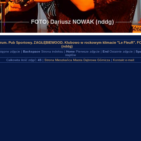
trum. Pub Sportowy. ZAGŁĘBIEWOOD. Klubowo w rockowym klimacie "Le FleuR". F
(nddg)
tępne zdjęcie |
Backspace
Strona indeksu |
Home
Pierwsze zdjęcie |
End
Ostatnie zdjęcie |
Spa
slajdów
Całkowita ilość zdjęć:
45
|
Strona Mieszkańca Miasta Dąbrowa Górnicza
|
Kontakt e-mail: