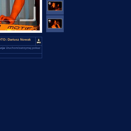
OTO: Dariusz Nowak
cja
Uruchom/zatrzymaj pokaz