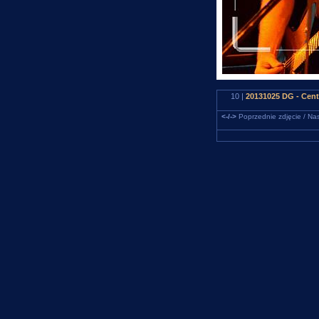
10 |
20131025 DG - Cen
<-/->
Poprzednie zdjęcie / Nas