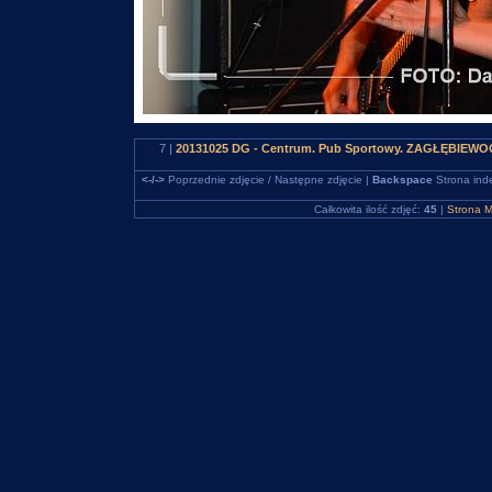
7 |
20131025 DG - Centrum. Pub Sportowy. ZAGŁĘBIEWOO
<-/->
Poprzednie zdjęcie / Następne zdjęcie |
Backspace
Strona ind
Całkowita ilość zdjęć:
45
|
Strona M