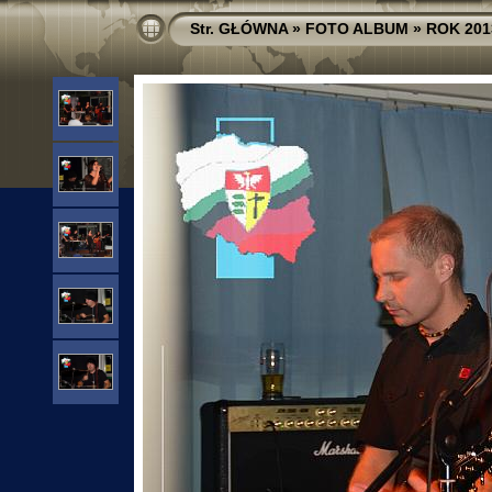
Str. GŁÓWNA
»
FOTO ALBUM
»
ROK 201