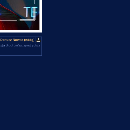
 Dariusz Nowak (nddg)
cja
Uruchom/zatrzymaj pokaz