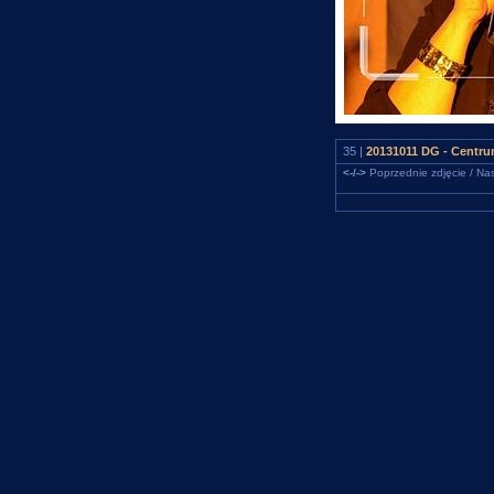
35 |
20131011 DG - Centru
<-/->
Poprzednie zdjęcie / Nas