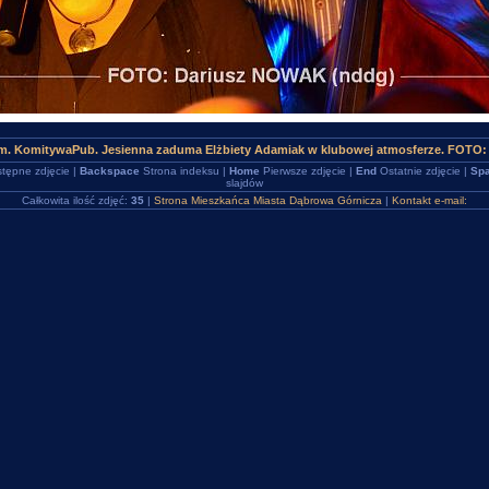
m. KomitywaPub. Jesienna zaduma Elżbiety Adamiak w klubowej atmosferze. FOTO:
tępne zdjęcie |
Backspace
Strona indeksu |
Home
Pierwsze zdjęcie |
End
Ostatnie zdjęcie |
Spa
slajdów
Całkowita ilość zdjęć:
35
|
Strona Mieszkańca Miasta Dąbrowa Górnicza
|
Kontakt e-mail: