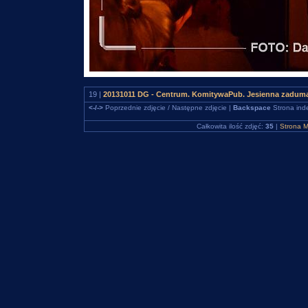
19 |
20131011 DG - Centrum. KomitywaPub. Jesienna zaduma
<-/->
Poprzednie zdjęcie / Następne zdjęcie |
Backspace
Strona ind
Całkowita ilość zdjęć:
35
|
Strona M