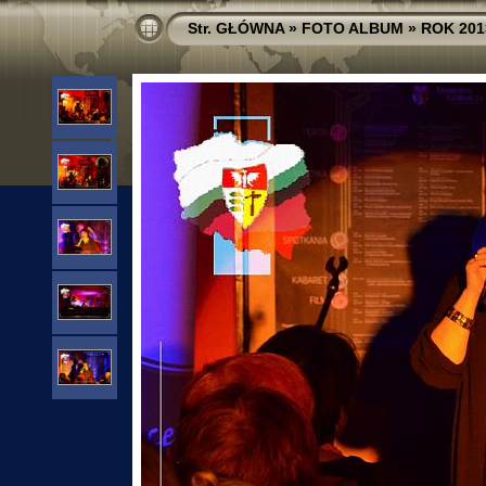
Str. GŁÓWNA
»
FOTO ALBUM
»
ROK 201