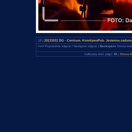
18 |
20131011 DG - Centrum. KomitywaPub. Jesienna zaduma
<-/->
Poprzednie zdjęcie / Następne zdjęcie |
Backspace
Strona ind
Całkowita ilość zdjęć:
35
|
Strona M