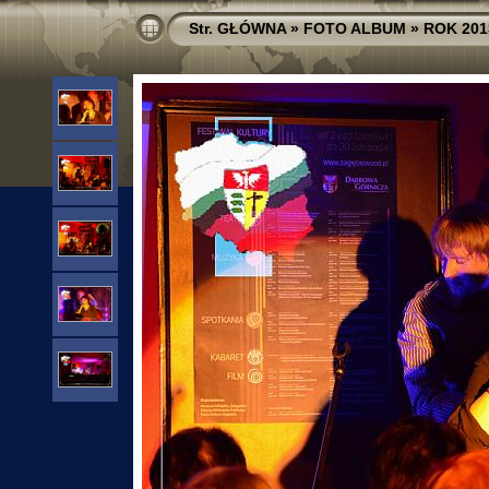
Str. GŁÓWNA
»
FOTO ALBUM
»
ROK 201