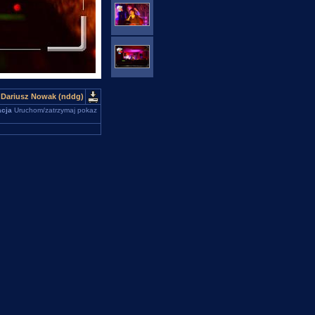
 Dariusz Nowak (nddg)
cja
Uruchom/zatrzymaj pokaz