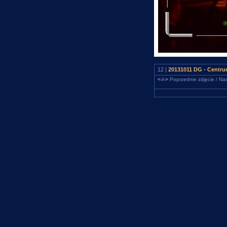
12 |
20131011 DG - Centru
<-/->
Poprzednie zdjęcie / Nas