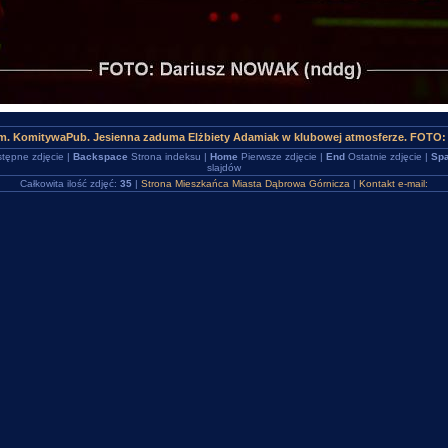
m. KomitywaPub. Jesienna zaduma Elżbiety Adamiak w klubowej atmosferze. FOTO:
tępne zdjęcie |
Backspace
Strona indeksu |
Home
Pierwsze zdjęcie |
End
Ostatnie zdjęcie |
Spa
slajdów
Całkowita ilość zdjęć:
35
|
Strona Mieszkańca Miasta Dąbrowa Górnicza
|
Kontakt e-mail: