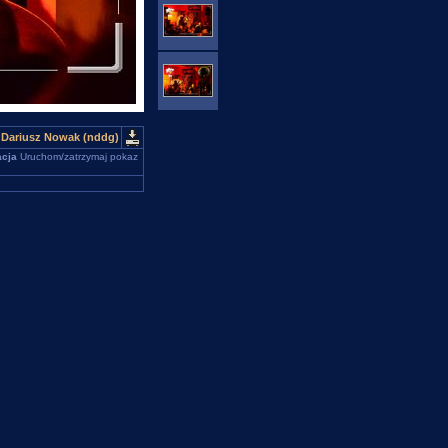
 Dariusz Nowak (nddg)
cja
Uruchom/zatrzymaj pokaz