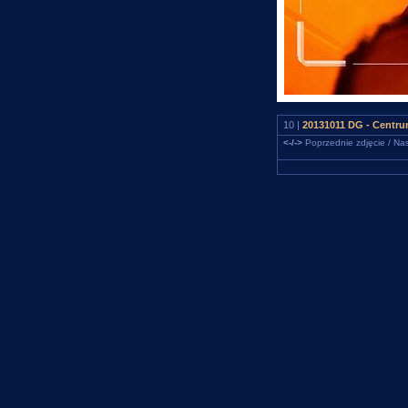
10 |
20131011 DG - Centru
<-/->
Poprzednie zdjęcie / Nas