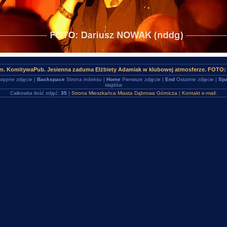
m. KomitywaPub. Jesienna zaduma Elżbiety Adamiak w klubowej atmosferze. FOTO:
tępne zdjęcie |
Backspace
Strona indeksu |
Home
Pierwsze zdjęcie |
End
Ostatnie zdjęcie |
Spa
slajdów
Całkowita ilość zdjęć:
35
|
Strona Mieszkańca Miasta Dąbrowa Górnicza
|
Kontakt e-mail: