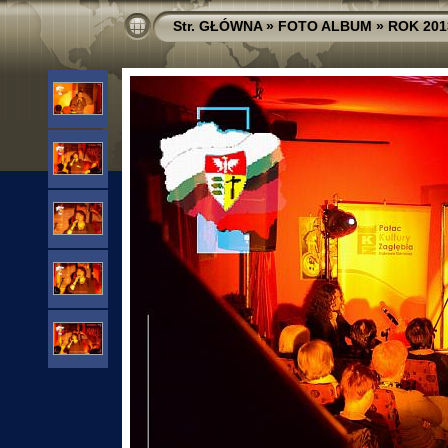
Str. GŁÓWNA
»
FOTO ALBUM
»
ROK 201