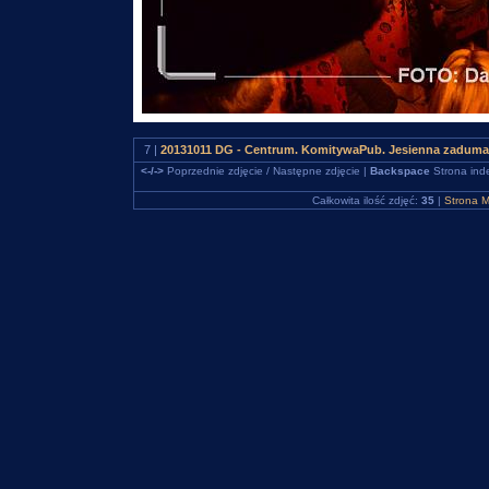
7 |
20131011 DG - Centrum. KomitywaPub. Jesienna zaduma 
<-/->
Poprzednie zdjęcie / Następne zdjęcie |
Backspace
Strona ind
Całkowita ilość zdjęć:
35
|
Strona M