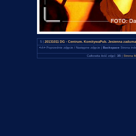
5 |
20131011 DG - Centrum. KomitywaPub. Jesienna zaduma 
<-/->
Poprzednie zdjęcie / Następne zdjęcie |
Backspace
Strona ind
Całkowita ilość zdjęć:
35
|
Strona M