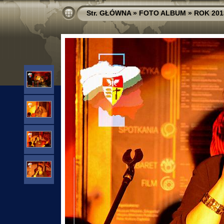
Str. GŁÓWNA
»
FOTO ALBUM
»
ROK 201