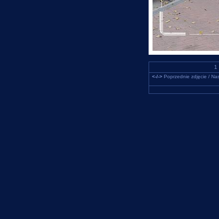
1 
<-/->
Poprzednie zdjęcie / Nas