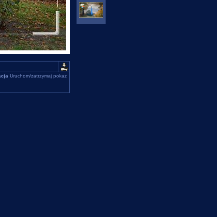
cja
Uruchom/zatrzymaj pokaz