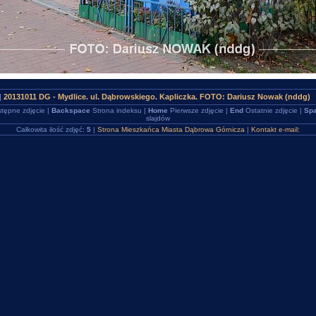
|
20131011 DG - Mydlice. ul. Dąbrowskiego. Kapliczka. FOTO: Dariusz Nowak (nddg)
tępne zdjęcie |
Backspace
Strona indeksu |
Home
Pierwsze zdjęcie |
End
Ostatnie zdjęcie |
Spa
slajdów
Całkowita ilość zdjęć:
5
|
Strona Mieszkańca Miasta Dąbrowa Górnicza
|
Kontakt e-mail: