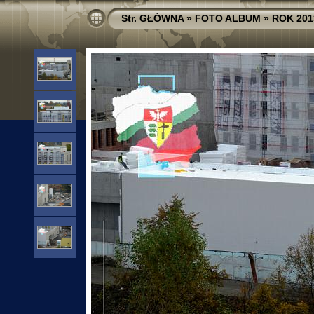
Str. GŁÓWNA
»
FOTO ALBUM
»
ROK 201