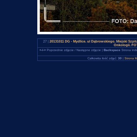
27 |
20131011 DG - Mydlice. ul Dąbrowskiego. Miejski Szpi
Onkologii. FO
<-/->
Poprzednie zdjęcie / Następne zdjęcie |
Backspace
Strona ind
Całkowita ilość zdjęć:
30
|
Strona M