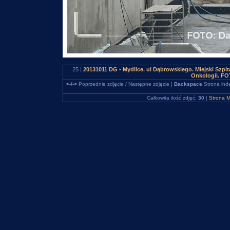
25 |
20131011 DG - Mydlice. ul Dąbrowskiego. Miejski Szpi
Onkologii. FO
<-/->
Poprzednie zdjęcie / Następne zdjęcie |
Backspace
Strona ind
Całkowita ilość zdjęć:
30
|
Strona M