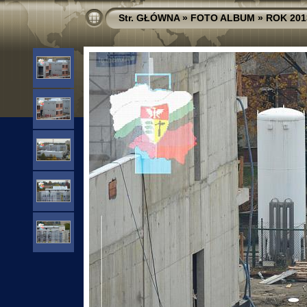
Str. GŁÓWNA
»
FOTO ALBUM
»
ROK 201