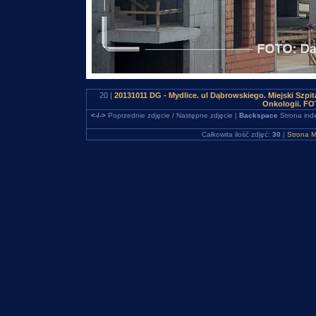
20 |
20131011 DG - Mydlice. ul Dąbrowskiego. Miejski Szpi
Onkologii. FO
<-/->
Poprzednie zdjęcie / Następne zdjęcie |
Backspace
Strona ind
Całkowita ilość zdjęć:
30
|
Strona M