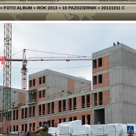
»
FOTO ALBUM
»
ROK 2013
»
10 PAZDZIERNIK
»
20131011 C