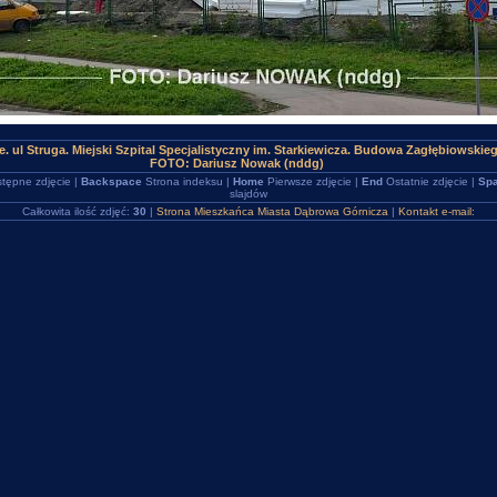
e. ul Struga. Miejski Szpital Specjalistyczny im. Starkiewicza. Budowa Zagłębiowski
FOTO: Dariusz Nowak (nddg)
tępne zdjęcie |
Backspace
Strona indeksu |
Home
Pierwsze zdjęcie |
End
Ostatnie zdjęcie |
Spa
slajdów
Całkowita ilość zdjęć:
30
|
Strona Mieszkańca Miasta Dąbrowa Górnicza
|
Kontakt e-mail: