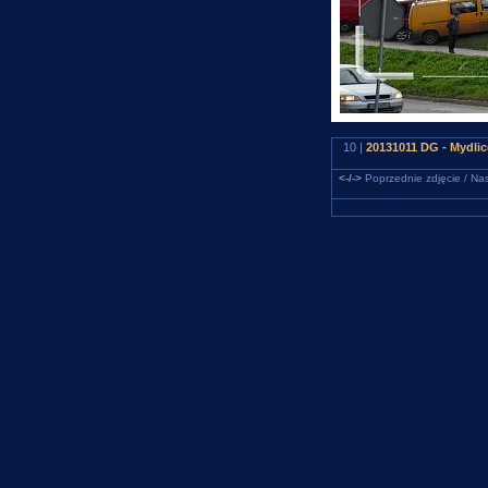
10 |
20131011 DG - Mydlic
<-/->
Poprzednie zdjęcie / Nas