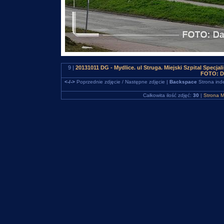
9 |
20131011 DG - Mydlice. ul Struga. Miejski Szpital Specj
FOTO: D
<-/->
Poprzednie zdjęcie / Następne zdjęcie |
Backspace
Strona ind
Całkowita ilość zdjęć:
30
|
Strona M