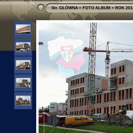
Str. GŁÓWNA
»
FOTO ALBUM
»
ROK 201