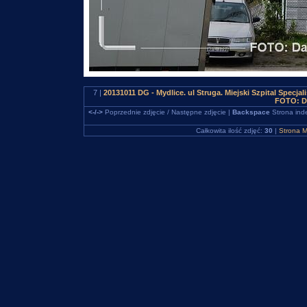
7 |
20131011 DG - Mydlice. ul Struga. Miejski Szpital Specj
FOTO: D
<-/->
Poprzednie zdjęcie / Następne zdjęcie |
Backspace
Strona ind
Całkowita ilość zdjęć:
30
|
Strona M