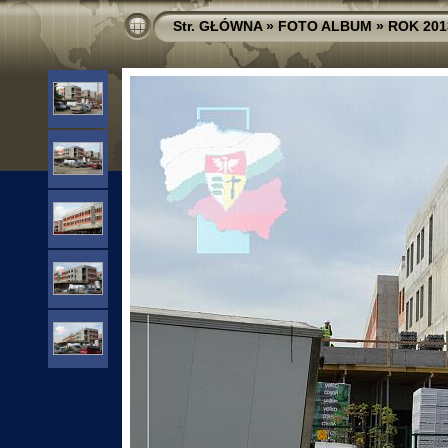
Str. GŁÓWNA
»
FOTO ALBUM
»
ROK 201