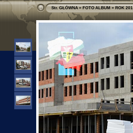
Str. GŁÓWNA
»
FOTO ALBUM
»
ROK 201