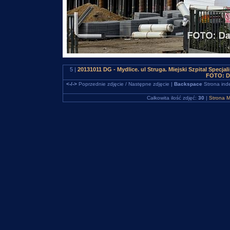
5 |
20131011 DG - Mydlice. ul Struga. Miejski Szpital Specj
FOTO: D
<-/->
Poprzednie zdjęcie / Następne zdjęcie |
Backspace
Strona ind
Całkowita ilość zdjęć:
30
|
Strona M