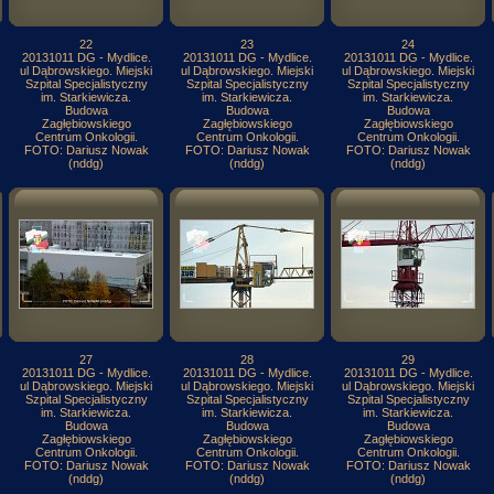
22
23
24
20131011 DG - Mydlice.
20131011 DG - Mydlice.
20131011 DG - Mydlice.
ul Dąbrowskiego. Miejski
ul Dąbrowskiego. Miejski
ul Dąbrowskiego. Miejski
Szpital Specjalistyczny
Szpital Specjalistyczny
Szpital Specjalistyczny
im. Starkiewicza.
im. Starkiewicza.
im. Starkiewicza.
Budowa
Budowa
Budowa
Zagłębiowskiego
Zagłębiowskiego
Zagłębiowskiego
Centrum Onkologii.
Centrum Onkologii.
Centrum Onkologii.
FOTO: Dariusz Nowak
FOTO: Dariusz Nowak
FOTO: Dariusz Nowak
(nddg)
(nddg)
(nddg)
27
28
29
20131011 DG - Mydlice.
20131011 DG - Mydlice.
20131011 DG - Mydlice.
ul Dąbrowskiego. Miejski
ul Dąbrowskiego. Miejski
ul Dąbrowskiego. Miejski
Szpital Specjalistyczny
Szpital Specjalistyczny
Szpital Specjalistyczny
im. Starkiewicza.
im. Starkiewicza.
im. Starkiewicza.
Budowa
Budowa
Budowa
Zagłębiowskiego
Zagłębiowskiego
Zagłębiowskiego
Centrum Onkologii.
Centrum Onkologii.
Centrum Onkologii.
FOTO: Dariusz Nowak
FOTO: Dariusz Nowak
FOTO: Dariusz Nowak
(nddg)
(nddg)
(nddg)