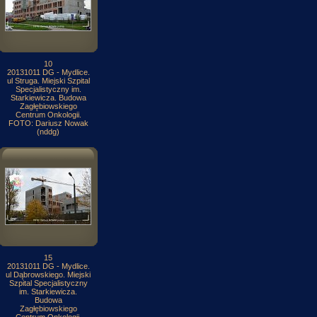
10
20131011 DG - Mydlice.
ul Struga. Miejski Szpital
Specjalistyczny im.
Starkiewicza. Budowa
Zagłębiowskiego
Centrum Onkologii.
FOTO: Dariusz Nowak
(nddg)
15
20131011 DG - Mydlice.
ul Dąbrowskiego. Miejski
Szpital Specjalistyczny
im. Starkiewicza.
Budowa
Zagłębiowskiego