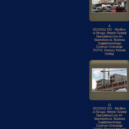
6
20131011 DG - Mydlice.
ul Struga. Miejski Szpital
Specjalistyczny im.
Starkiewicza. Budowa
Zagłębiowskiego
Centrum Onkologii.
FOTO: Dariusz Nowak
(nddg)
11
20131011 DG - Mydlice.
ul Struga. Miejski Szpital
Specjalistyczny im.
Starkiewicza. Budowa
Zagłębiowskiego
Centrum Onkologii.