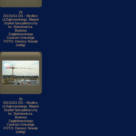
25
20131011 DG - Mydlice.
ul Dąbrowskiego. Miejski
Szpital Specjalistyczny
im. Starkiewicza.
Budowa
Zagłębiowskiego
Centrum Onkologii.
FOTO: Dariusz Nowak
(nddg)
30
20131011 DG - Mydlice.
ul Dąbrowskiego. Miejski
Szpital Specjalistyczny
im. Starkiewicza.
Budowa
Zagłębiowskiego
Centrum Onkologii.
FOTO: Dariusz Nowak
(nddg)