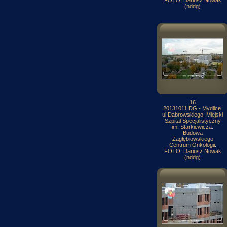
FOTO: Dariusz Nowak
(nddg)
16
20131011 DG - Mydlice.
ul Dąbrowskiego. Miejski
Szpital Specjalistyczny
im. Starkiewicza.
Budowa
Zagłębiowskiego
Centrum Onkologii.
FOTO: Dariusz Nowak
(nddg)