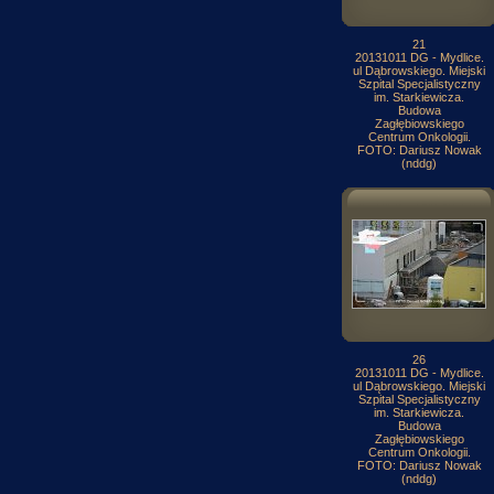
21
20131011 DG - Mydlice.
ul Dąbrowskiego. Miejski
Szpital Specjalistyczny
im. Starkiewicza.
Budowa
Zagłębiowskiego
Centrum Onkologii.
FOTO: Dariusz Nowak
(nddg)
26
20131011 DG - Mydlice.
ul Dąbrowskiego. Miejski
Szpital Specjalistyczny
im. Starkiewicza.
Budowa
Zagłębiowskiego
Centrum Onkologii.
FOTO: Dariusz Nowak
(nddg)