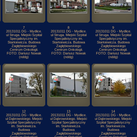
7
8
9
20131011 DG - Mydlice.
20131011 DG - Mydlice.
20131011 DG - Mydlice.
ul Struga. Miejski Szpital
ul Struga. Miejski Szpital
ul Struga. Miejski Szpital
Specjalistyczny im.
Specjalistyczny im.
Specjalistyczny im.
Starkiewicza. Budowa
Starkiewicza. Budowa
Starkiewicza. Budowa
Zagłębiowskiego
Zagłębiowskiego
Zagłębiowskiego
Centrum Onkologii.
Centrum Onkologii.
Centrum Onkologii.
FOTO: Dariusz Nowak
FOTO: Dariusz Nowak
FOTO: Dariusz Nowak
(nddg)
(nddg)
(nddg)
12
13
14
20131011 DG - Mydlice.
20131011 DG - Mydlice.
20131011 DG - Mydlice.
ul Dąbrowskiego. Miejski
ul Dąbrowskiego. Miejski
ul Dąbrowskiego. Miejski
Szpital Specjalistyczny
Szpital Specjalistyczny
Szpital Specjalistyczny
im. Starkiewicza.
im. Starkiewicza.
im. Starkiewicza.
Budowa
Budowa
Budowa
Zagłębiowskiego
Zagłębiowskiego
Zagłębiowskiego