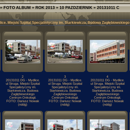
»
FOTO ALBUM
»
ROK 2013
»
10 PAZDZIERNIK
» 20131011 C
ice. Miejski Szpital Specjalistyczny im. Starkiewicza. Budowa Zagłębiowskiego
2
3
4
20131011 DG - Mydlice.
20131011 DG - Mydlice.
20131011 DG - Mydlice.
ul Struga. Miejski Szpital
ul Struga. Miejski Szpital
ul Struga. Miejski Szpital
Specjalistyczny im.
Specjalistyczny im.
Specjalistyczny im.
Starkiewicza. Budowa
Starkiewicza. Budowa
Starkiewicza. Budowa
Zagłębiowskiego
Zagłębiowskiego
Zagłębiowskiego
Centrum Onkologii.
Centrum Onkologii.
Centrum Onkologii.
FOTO: Dariusz Nowak
FOTO: Dariusz Nowak
FOTO: Dariusz Nowak
(nddg)
(nddg)
(nddg)