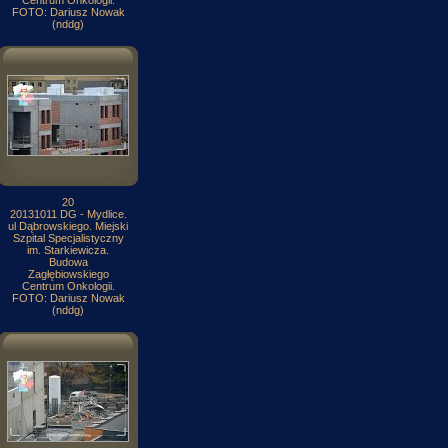
Centrum Onkologii.
FOTO: Dariusz Nowak
(nddg)
20
20131011 DG - Mydlice.
ul Dąbrowskiego. Miejski
Szpital Specjalistyczny
im. Starkiewicza.
Budowa
Zagłębiowskiego
Centrum Onkologii.
FOTO: Dariusz Nowak
(nddg)