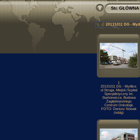
Str. GŁÓWNA
20131011 DG - Mydl
1
20131011 DG - Mydlice.
ul Struga. Miejski Szpital
Specjalistyczny im.
Starkiewicza. Budowa
Zagłębiowskiego
Centrum Onkologii.
FOTO: Dariusz Nowak
(nddg)